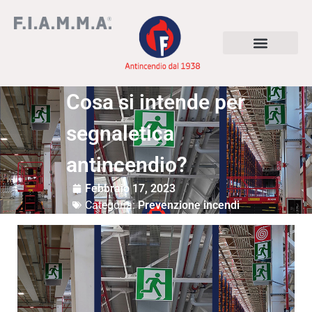
Cosa si intende per
segnaletica
antincendio?
Febbraio 17, 2023
Categoria:
Prevenzione incendi