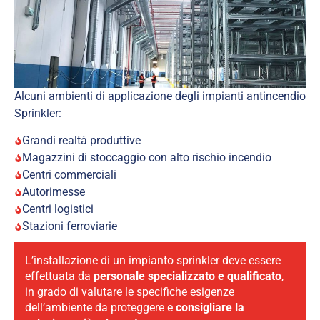
Alcuni ambienti di applicazione degli impianti antincendio
Sprinkler:
Grandi realtà produttive
Magazzini di stoccaggio con alto rischio incendio
Centri commerciali
Autorimesse
Centri logistici
Stazioni ferroviarie
L’installazione di un impianto sprinkler deve essere
effettuata da
personale specializzato e qualificato
,
in grado di valutare le specifiche esigenze
dell’ambiente da proteggere e
consigliare la