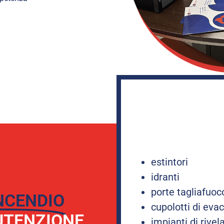
estintori
idranti
porte tagliafuoc
INCENDIO
cupolotti di eva
UTENZIONE
impianti di rive