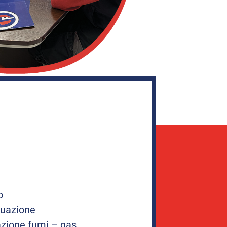
o
cuazione
lazione fumi – gas