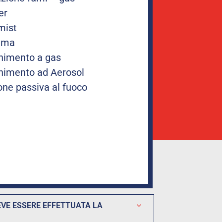
er
mist
iuma
gnimento a gas
gnimento ad Aerosol
one passiva al fuoco
DEVE ESSERE EFFETTUATA LA