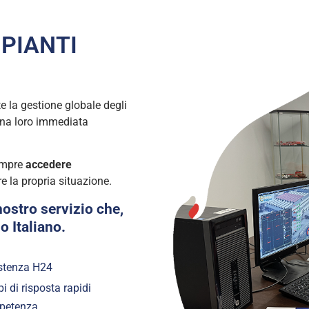
PIANTI
e la gestione globale degli
 una loro immediata
empre
accedere
re la propria situazione.
ostro servizio che,
io Italiano.
stenza H24
i di risposta rapidi
petenza