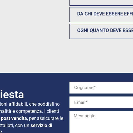
DA CHI DEVE ESSERE EF
OGNI QUANTO DEVE ESS
hiesta
ioni affidabili, che soddisfino
nalità e competenza. I clienti
 post vendita
, per assicurare le
stallati, con un
servizio di
7
.