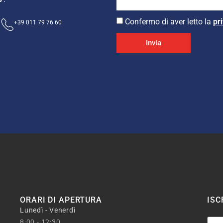
Confermo di aver letto la
pr
+39 011 79 76 60
Invia
ORARI DI APERTURA
ISC
Lunedì - Venerdì
8:00 - 12:30