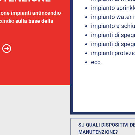
impianto sprinkl
ione impianti antincendio
impianto water 
ncendio
sulla base della
impianto a sch
impianti di spe
impianti di spe
impianti protezi
ecc.
SU QUALI DISPOSITIVI 
MANUTENZIONE?