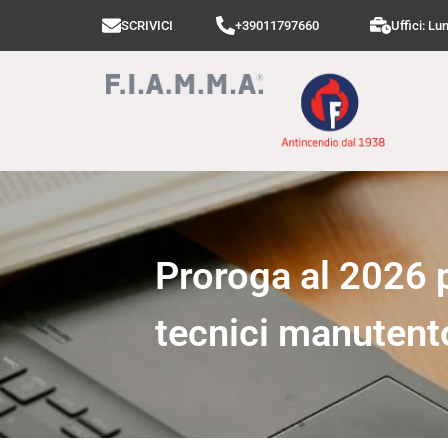
SCRIVICI
+39011797660
Uffici: Lu
Proroga al 2026 p
tecnici manutent