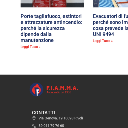
Porte tagliafuoco, estintori
Evacuatori di f
e attrezzature antincendio:
perché sono im
perché la sicurezza
cosa prevede l
dipende dalla
UNI 9494
manutenzione
Leggi Tutto »
Leggi Tutto »
CONTATTI
Via Genova, 19 10098 Rivoli
39 011 79 76 60