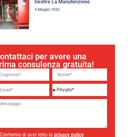
Gestire La Manutenzione
5 Maggio 2026
ontattaci per avere una
rima consulenza gratuita!
Confermo di aver letto la
privacy policy