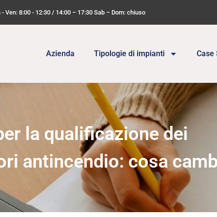
n - Ven: 8:00 - 12:30 / 14:00 – 17:30 Sab – Dom: chiuso
Azienda
Tipologie di impianti
Case 
er la qualificazione dei
ori antincendio: cosa camb