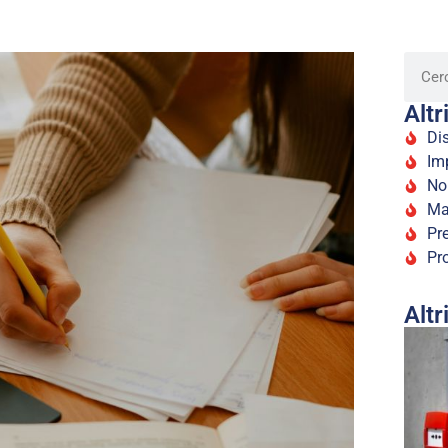
Altr
Dis
Im
No
Ma
Pr
Pro
Altr