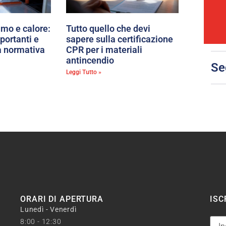
umo e calore:
Tutto quello che devi
portanti e
sapere sulla certificazione
a normativa
CPR per i materiali
antincendio
Se
Leggi Tutto »
ORARI DI APERTURA
ISC
Lunedì - Venerdì
8:00 - 12:30