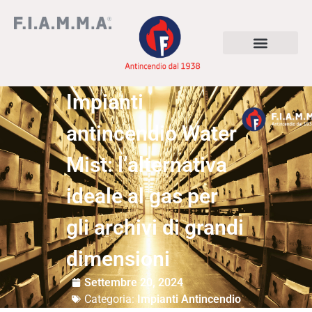
Impianti
antincendio Water
Mist: l’alternativa
ideale al gas per
gli archivi di grandi
dimensioni
Settembre 20, 2024
Categoria:
Impianti Antincendio