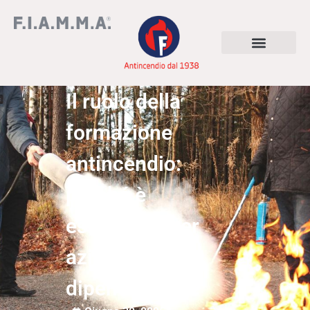
Il ruolo della
formazione
antincendio:
perché è
essenziale per
aziende e
dipendenti