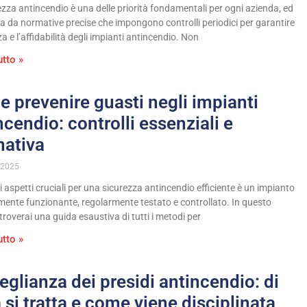
ezza antincendio è una delle priorità fondamentali per ogni azienda, ed
ta da normative precise che impongono controlli periodici per garantire
nza e l’affidabilità degli impianti antincendio. Non
utto »
 prevenire guasti negli impianti
ncendio: controlli essenziali e
ativa
 2025
 aspetti cruciali per una sicurezza antincendio efficiente è un impianto
mente funzionante, regolarmente testato e controllato. In questo
 troverai una guida esaustiva di tutti i metodi per
utto »
eglianza dei presidi antincendio: di
 si tratta e come viene disciplinata