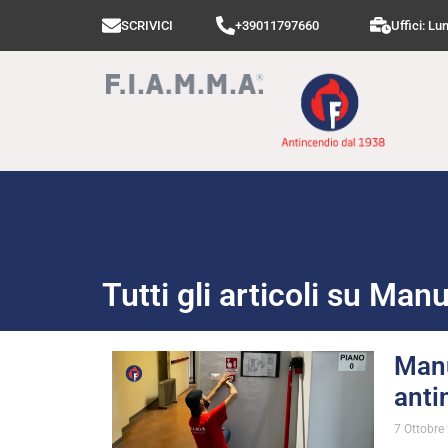
SCRIVICI
+39011797660
Uffici: Lu
Tutti gli articoli su Ma
Manu
anti
7 Ottobre