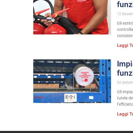
funz
12 Novem
Gli estin
controlla
consiste 
Leggi T
Impi
funz
25 Sette
Gli impi
tutela de
l’efficie
Leggi T