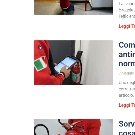
La sicur
è regola
l’efficie
Leggi T
Come
anti
norm
7 Maggio
Uno degli
corretta
articolo,
Leggi T
Sorv
cosa