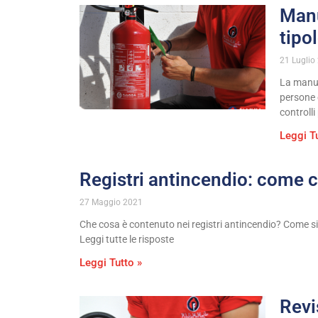
Manu
tipo
21 Luglio
La manut
persone e
controlli
Leggi T
Registri antincendio: come c
27 Maggio 2021
Che cosa è contenuto nei registri antincendio? Come si c
Leggi tutte le risposte
Leggi Tutto »
Revi