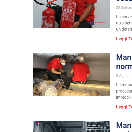
22 Sette
La sorveg
atto per 
un deter
Leggi T
Manu
norm
5 Agosto
La manut
procedur
immobili,
Leggi T
Manu