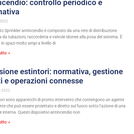
ncendio: controllo periodico e
ativa
 2022
to Sprinkler antincendio è composto da una rete di distribuzione
a da tubazioni, raccorderia e valvole idonee alla posa del sistema. È
in spazi molto ampi a livello di
utto »
sione estintori: normativa, gestione
uti e operazioni connesse
o 2022
ntori sono apparecchi di pronto intervento che contengono un agente
nte che può essere proiettato e diretto sul fuoco sotto l’azione di una
e interna. Questi dispositivi antincendio non
utto »