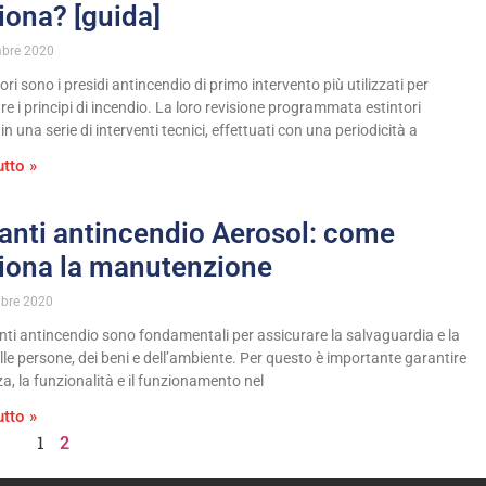
iona? [guida]
bre 2020
tori sono i presidi antincendio di primo intervento più utilizzati per
re i principi di incendio. La loro revisione programmata estintori
in una serie di interventi tecnici, effettuati con una periodicità a
utto »
anti antincendio Aerosol: come
iona la manutenzione
mbre 2020
anti antincendio sono fondamentali per assicurare la salvaguardia e la
lle persone, dei beni e dell’ambiente. Per questo è importante garantire
nza, la funzionalità e il funzionamento nel
utto »
1
2