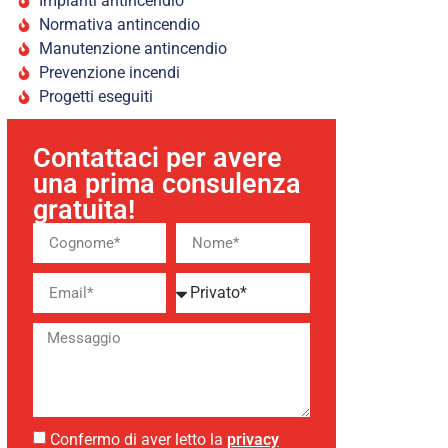
Impianti antincendio
Normativa antincendio
Manutenzione antincendio
Prevenzione incendi
Progetti eseguiti
Contattaci per avere
una prima consulenza
gratuita!
Confermo di aver letto la
privacy