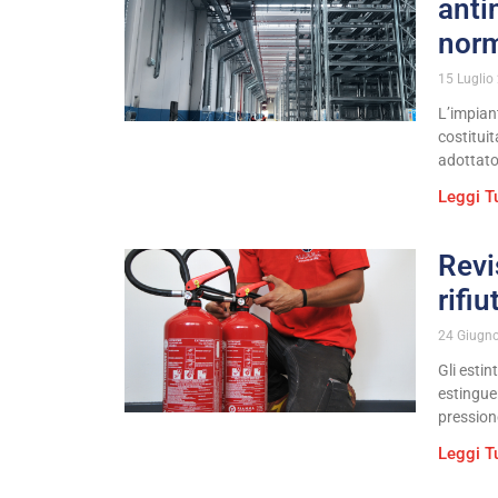
anti
norm
15 Luglio
L’impian
costituit
adottato 
Leggi T
Revi
rifi
24 Giugn
Gli esti
estingue
pression
Leggi T